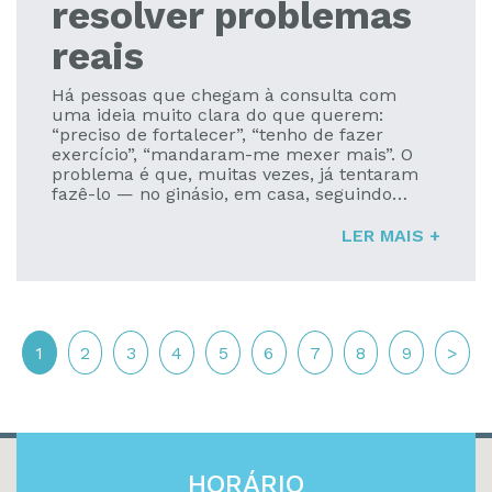
resolver problemas
reais
Há pessoas que chegam à consulta com
uma ideia muito clara do que querem:
“preciso de fortalecer”, “tenho de fazer
exercício”, “mandaram-me mexer mais”. O
problema é que, muitas vezes, já tentaram
fazê-lo — no ginásio, em casa, seguindo
vídeos ou conselhos bem-intencionados — e
o resultado foi sempre o mesmo...
LER MAIS +
1
2
3
4
5
6
7
8
9
>
HORÁRIO