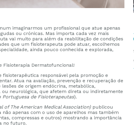
omum imaginarmos um profissional que atue apenas
s agudas ou crónicas. Mas importa cada vez mais
uta vai muito para além da reabilitação de condições
dades que um fisioterapeuta pode atuar, escolhemos
specialidade, ainda pouco conhecida e explorada,
 Fisioterapia Dermatofuncional!
e fisioterapêutica responsável pela promoção e
entar. Atua na avaliação, prevenção e recuperação de
e lesões de origem endócrina, metabólica,
a ou neurológica, que afetem direta ou indiretamente
 Portuguesa de Fisioterapeutas
).
l of The American Medical Association)
publicou
uta não apenas com o uso de aparelhos mas também
ntas, compressas e outros) mostrando a importância
 no futuro.