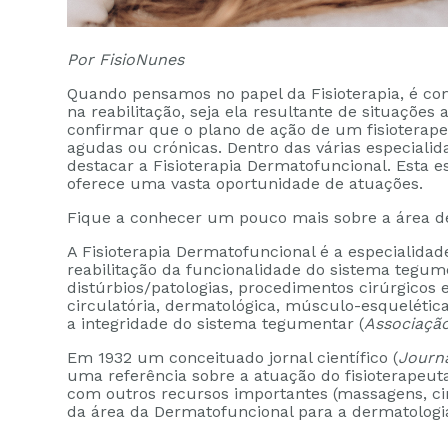
Por FisioNunes
Quando pensamos no papel da Fisioterapia, é c
na reabilitação, seja ela resultante de situaçõe
confirmar que o plano de ação de um fisioterape
agudas ou crónicas. Dentro das várias especiali
destacar a Fisioterapia Dermatofuncional. Esta e
oferece uma vasta oportunidade de atuações.
Fique a conhecer um pouco mais sobre a área de
A Fisioterapia Dermatofuncional é a especialidad
reabilitação da funcionalidade do sistema tegum
distúrbios/patologias, procedimentos cirúrgicos 
circulatória, dermatológica, músculo-esquelétic
a integridade do sistema tegumentar (
Associação
Em 1932 um conceituado jornal científico (
Journa
uma referência sobre a atuação do fisioterape
com outros recursos importantes (massagens, ci
da área da Dermatofuncional para a dermatologia