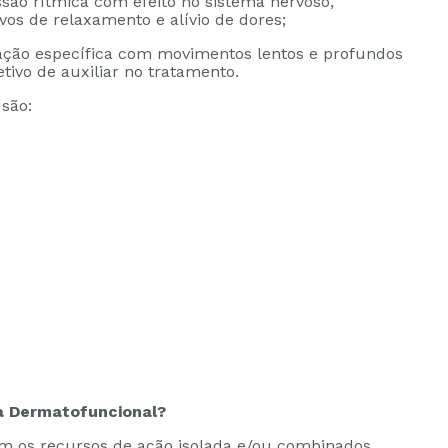
ão rítmica com efeito no sistema nervoso,
ivos de relaxamento e alívio de dores;
ção específica com movimentos lentos e profundos
ivo de auxiliar no tratamento.
são:
ta Dermatofuncional?
m os recursos de ação isolada e/ou combinados