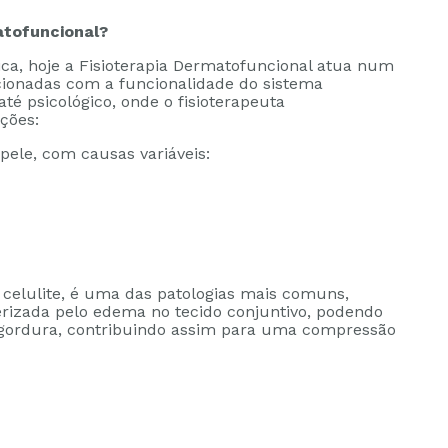
atofuncional?
ica, hoje a Fisioterapia Dermatofuncional atua num
acionadas com a funcionalidade do sistema
até psicológico, onde o fisioterapeuta
ções:
 pele, com causas variáveis:
celulite, é uma das patologias mais comuns,
erizada pelo edema no tecido conjuntivo, podendo
gordura, contribuindo assim para uma compressão