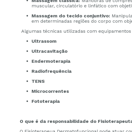
Massagem clássica:
Manobras de compress
muscular, circulatório e linfático com objet
Massagem do tecido conjuntivo:
Manipula
em determinadas regiões do corpo com objet
Algumas técnicas utilizadas com equipamentos 
Ultrassom
Ultracavitação
Endermoterapia
Radiofrequência
TENS
Microcorrentes
Fototerapia
O que é da responsabilidade do Fisioterapeu
O Fisioterapeua Dermatofuncional pode atuar co