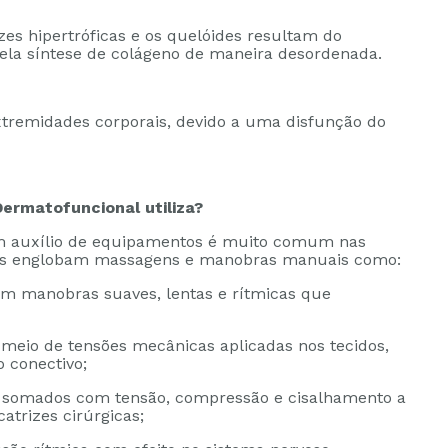
izes hipertróficas e os quelóides resultam do
 pela síntese de colágeno de maneira desordenada.
tremidades corporais, devido a uma disfunção do
Dermatofuncional utiliza?
com auxílio de equipamentos é muito comum nas
uais englobam massagens e manobras manuais como:
m manobras suaves, lentas e rítmicas que
meio de tensões mecânicas aplicadas nos tecidos,
o conectivo;
 somados com tensão, compressão e cisalhamento a
atrizes cirúrgicas;